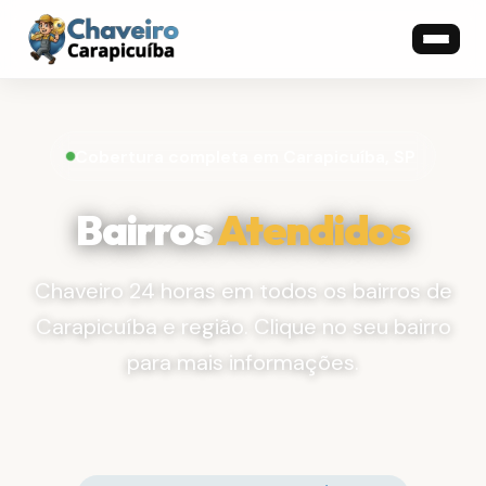
Cobertura completa em Carapicuíba, SP
Bairros
Atendidos
Chaveiro 24 horas em todos os bairros de
Carapicuíba e região. Clique no seu bairro
para mais informações.