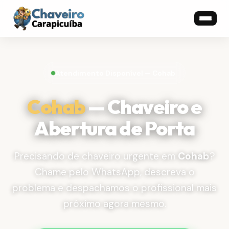
Atendimento Disponível — Cohab
Cohab
— Chaveiro e
Abertura de Porta
Precisando de chaveiro urgente em
Cohab
?
Chame pelo WhatsApp, descreva o
problema e despachamos o profissional mais
próximo agora mesmo.