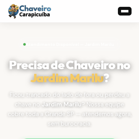
Atendimento Disponível — Jardim Marilu
Precisa de Chaveiro no
Jardim Marilu
?
Ficou trancado do lado de fora ou perdeu a
chave no
Jardim Marilu
? Nossa equipe
cobre toda a Grande SP — atendemos agora,
sem burocracia.