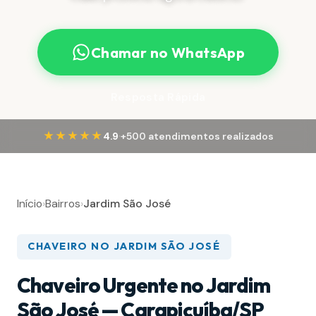
Chamar no WhatsApp
Resposta Rápida
·
★★★★★
4.9
+500 atendimentos realizados
Início
›
Bairros
›
Jardim São José
CHAVEIRO NO JARDIM SÃO JOSÉ
Chaveiro Urgente no Jardim
São José — Carapicuíba/SP