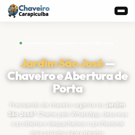
Atendimento Disponível — Jardim São José
Jardim São José
—
Chaveiro e Abertura de
Porta
Precisando de chaveiro urgente no
Jardim
São José
? Chame pelo WhatsApp, descreva
o problema e despachamos o profissional
mais próximo agora mesmo.