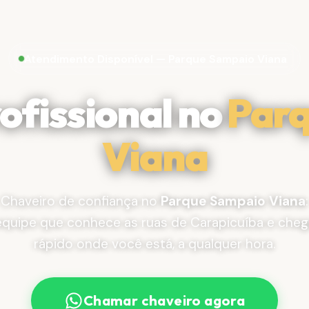
Atendimento Disponível — Parque Sampaio Viana
ofissional no
Parq
Viana
Chaveiro de confiança no
Parque Sampaio Viana
:
equipe que conhece as ruas de Carapicuíba e cheg
rápido onde você está, a qualquer hora.
Chamar chaveiro agora