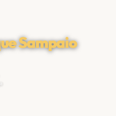
ue Sampaio
a