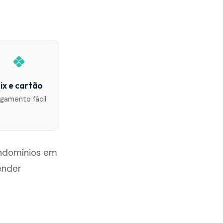
ix e cartão
gamento fácil
ondomínios em
ender