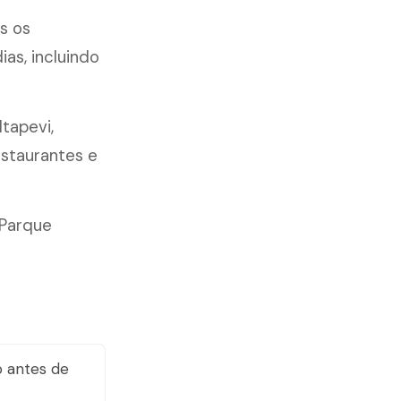
s os
as, incluindo
Itapevi,
estaurantes e
 Parque
 antes de