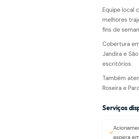
Equipe local
melhores traj
fins de seman
Cobertura e
Jandira e São
escritórios.
Também atend
Roseira e Par
Serviços di
Acioname
espera em 