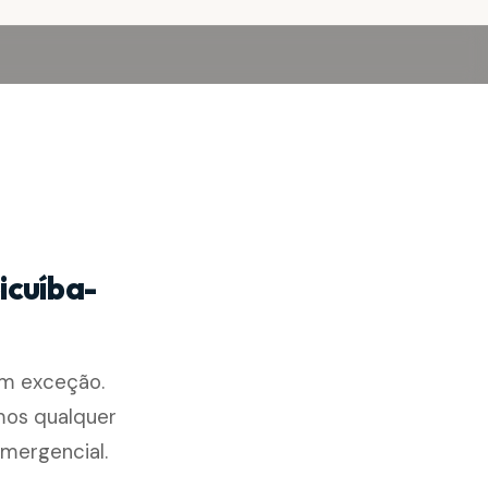
icuíba-
em exceção.
mos qualquer
mergencial.