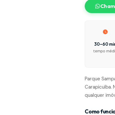
Chama
30–60 mi
tempo méd
Parque Sampa
Carapicuíba. 
qualquer imóv
Como funcio